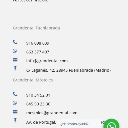
Grandental Fuenlabrada

916 098 639

663 377 497

info@grandental.com

C/ Leganés, 42, 28945 Fuenlabrada (Madrid)
Grandental Móstoles

910 34 52 01

645 50 23 36

mostoles@grandental.com

Av. de Portugal, 34, 28933 Móstoles, Madrid
¿Necesitas ayuda?