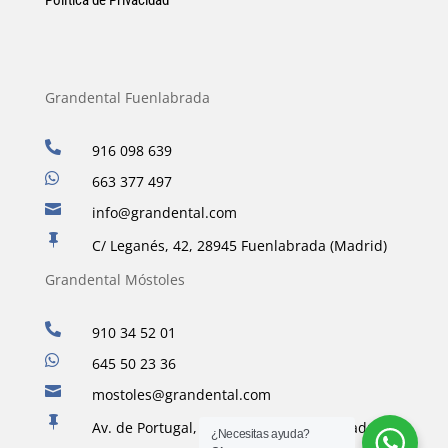
Política de Privacidad
Grandental Fuenlabrada

916 098 639

663 377 497

info@grandental.com

C/ Leganés, 42, 28945 Fuenlabrada (Madrid)
Grandental Móstoles

910 34 52 01

645 50 23 36

mostoles@grandental.com

Av. de Portugal, 34, 28933 Móstoles, Madrid
¿Necesitas ayuda?